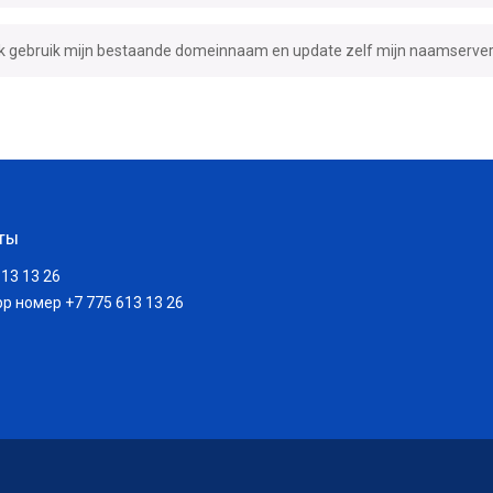
Ik gebruik mijn bestaande domeinnaam en update zelf mijn naamserve
ТЫ
613 13 26
p номер +7 775 613 13 26