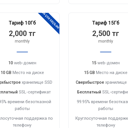
ƏN ÇOX SEÇİLƏN
Тариф 10Гб
Тариф 15Гб
2,000 тг
2,500 тг
monthly
monthly
web-домен
web-домен
10
15
Место на диске
Место на диске
10 GB
15 GB
хранилище SSD
хранилище
рхбыстрое
Сверхбыстрое
SSL-сертификат
SSL-сертифи
сплатный
Бесплатный
.95% времени безотказной
99.95% времени безотказ
работы
работы
глосуточная поддержка по
Круглосуточная поддержк
телефону
телефону