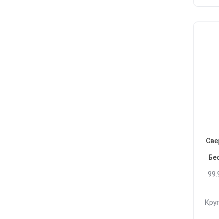
Све
Бе
99
Кру