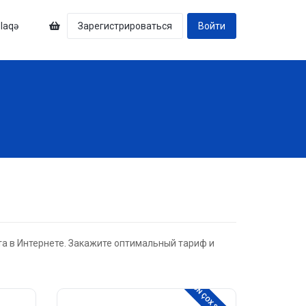
laqə
Зарегистрироваться
Войти
а в Интернете. Закажите оптимальный тариф и
ƏN ÇOX SEÇİLƏN