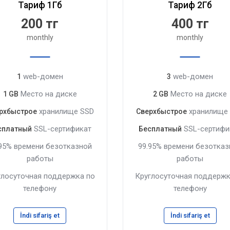
Тариф 1Гб
Тариф 2Гб
200 тг
400 тг
monthly
monthly
web-домен
web-домен
1
3
Место на диске
Место на диске
1 GB
2 GB
хранилище SSD
хранилище
рхбыстрое
Сверхбыстрое
SSL-сертификат
SSL-сертифи
сплатный
Бесплатный
.95% времени безотказной
99.95% времени безотказ
работы
работы
глосуточная поддержка по
Круглосуточная поддержк
телефону
телефону
İndi sifariş et
İndi sifariş et