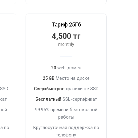
Тариф 25Гб
4,500 тг
monthly
web-домен
20
Место на диске
25 GB
 SSD
хранилище SSD
Сверхбыстрое
кат
SSL-сертификат
Бесплатный
ной
99.95% времени безотказной
работы
а по
Круглосуточная поддержка по
телефону