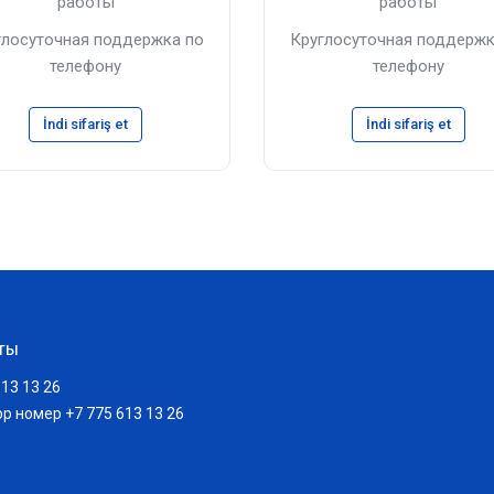
работы
работы
глосуточная поддержка по
Круглосуточная поддержк
телефону
телефону
İndi sifariş et
İndi sifariş et
ТЫ
613 13 26
p номер +7 775 613 13 26