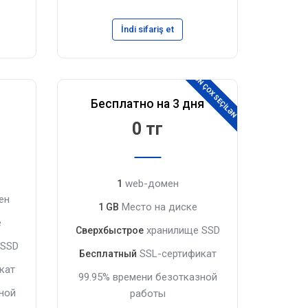
İndi sifariş et
ƏN ÇOX SEÇİLƏN
Бесплатно на 3 дня
0 тг
web-домен
1
ен
Место на диске
1 GB
е
хранилище SSD
Сверхбыстрое
 SSD
SSL-сертификат
Бесплатный
кат
99.95% времени безотказной
ной
работы