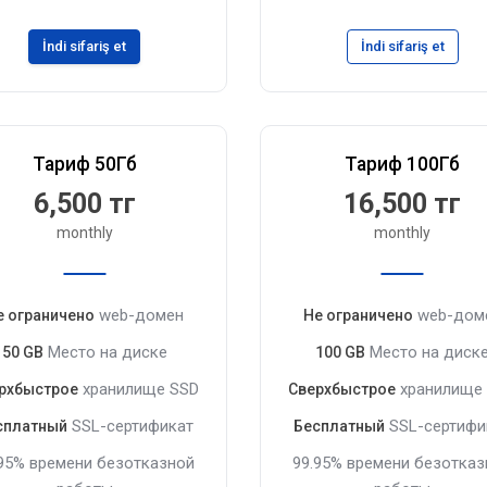
İndi sifariş et
İndi sifariş et
Тариф 50Гб
Тариф 100Гб
6,500 тг
16,500 тг
monthly
monthly
web-домен
web-дом
е ограничено
Не ограничено
Место на диске
Место на диск
50 GB
100 GB
хранилище SSD
хранилище
рхбыстрое
Сверхбыстрое
SSL-сертификат
SSL-сертифи
сплатный
Бесплатный
.95% времени безотказной
99.95% времени безотказ