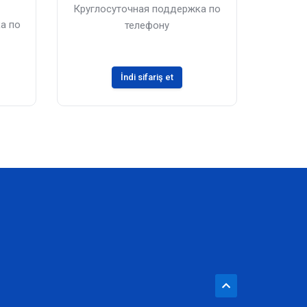
Круглосуточная поддержка по
а по
телефону
İndi sifariş et