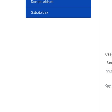
Domen əldə et
Səbətə bax
Све
Бе
99
Кру