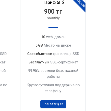
Тариф 5Гб
900 тг
monthly
web-домен
10
Место на диске
5 GB
 SSD
хранилище SSD
Сверхбыстрое
кат
SSL-сертификат
Бесплатный
ной
99.95% времени безотказной
работы
а по
Круглосуточная поддержка по
телефону
İndi sifariş et