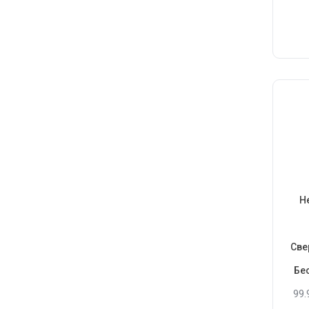
Н
Све
Бе
99