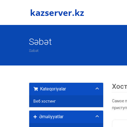
Səbət
Səbət
Хост
Kateqoriyalar
Самое п
Веб хостинг
приступ
Əməliyyatlar