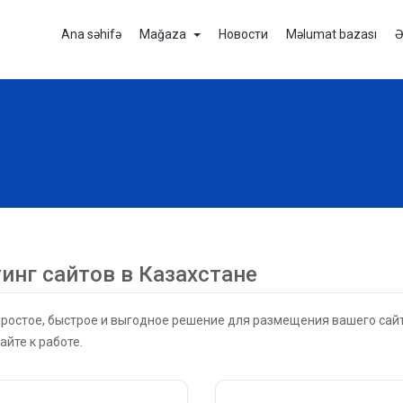
Ana səhifə
Mağaza
Новости
Məlumat bazası
Ə
инг сайтов в Казахстане
ростое, быстрое и выгодное решение для размещения вашего сайт
айте к работе.